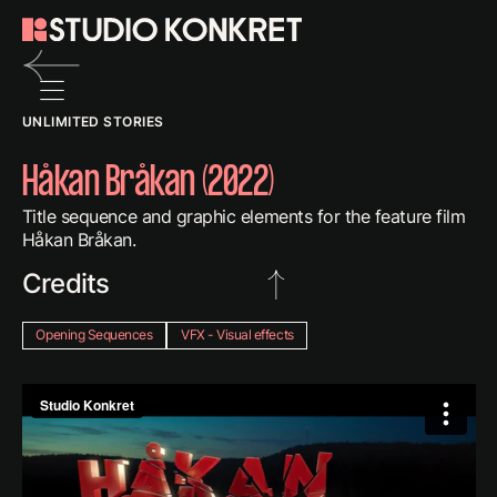
Back
UNLIMITED STORIES
to
previous
Håkan Bråkan (2022)
page
Title sequence and graphic elements for the feature film
Håkan Bråkan.
Credits
Client: Unlimited Stories
Opening Sequences
VFX - Visual effects
Producer: Malin Söderlund
Director: Ted Kjellsson
2D: Olle Bergmark
3D: Linus Rosenqvist, Olle Bergmark
Comp: Olle Bergmark
Other post-production and VFX: Filmlance