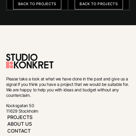
BACK TO PROJECTS
BACK TO PROJECTS
To
the
Please take a look at what we have done in the past and give us a
front
signal if you think you have a project that we would be suitable for.
We are happy to help you with ideas and budget without any
page
counterclaim.
Kocksgatan 50
11629 Stockholm
PROJECTS
ABOUT US
CONTACT