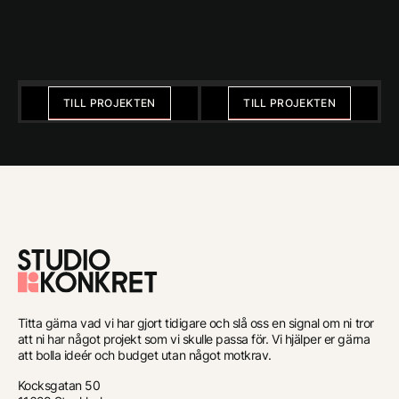
Föregående
Nästa
TILL PROJEKTEN
TILL PROJEKTEN
Till
förstasidan
Titta gärna vad vi har gjort tidigare och slå oss en signal om ni tror
att ni har något projekt som vi skulle passa för. Vi hjälper er gärna
att bolla ideér och budget utan något motkrav.
Kocksgatan 50