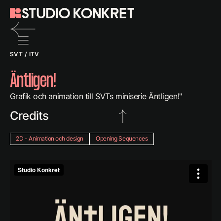
Back
SVT / ITV
to
previous
Äntligen!
page
Grafik och animation till SVTs miniserie Äntligen!"
Credits
2D - Animation och design
Opening Sequences