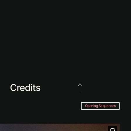
Credits
Kund: Nordisk Film TV,
Nordic Entertainment Group
Opening Sequences
Producent: Linus Rosenqvist
Art Direction: Andreas
Animation: Andreas Nilsson
Ljuddesign: Jakob Oldenbrug
Produktionsbolag: Lillasyster