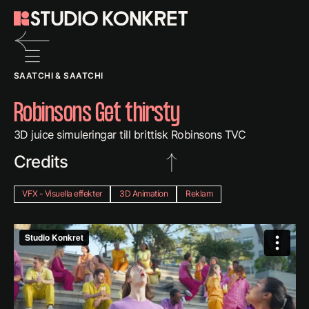
Back
SAATCHI & SAATCHI
to
previous
Robinsons Get thirsty
page
3D juice simuleringar till brittisk Robinsons TVC
Credits
VFX - Visuella effekter
3D Animation
Reklam