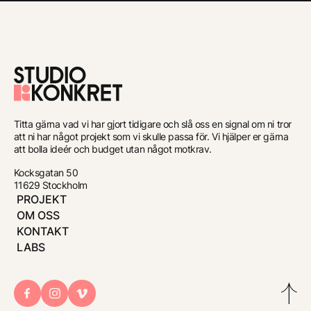
Till
förstasidan
Titta gärna vad vi har gjort tidigare och slå oss en signal om ni tror
att ni har något projekt som vi skulle passa för. Vi hjälper er gärna
att bolla ideér och budget utan något motkrav.
Kocksgatan 50
11629 Stockholm
PROJEKT
OM OSS
KONTAKT
LABS
Bac
to